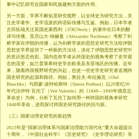
事中记忆研究在国家和民族建构方面的作用。
另一方面，学界不断拓宽研究视野，以全球史为研究方法，关
注史学著作、史学流派的跨语际传播与互鉴。例如，日本学者
古田拓哉关注英国史家西利（JRSeely）的著作在日本的翻
译与传播。亚历山大·纳赫曼（Alexander Nachman）考察了剑
桥学派在伊朗的传播，认为剑桥学派的思想史研究方法给伊朗
思想史学界提供了一种新的方法论，淡化了伊朗思想史研究中
的意识形态色彩。国内也有学者从跨国史的视角考察了史学观
念的流变，如兰普莱希特史学在欧美及东亚地区的传播。近年
来，随着跨国视野研究的兴起，也使一些史学史研究者追溯跨
国史研究的起源和路径。例如，奥拉夫·布拉施克（Olaf
Blaschke）与西蒙·波特哈斯特（Simon Potthast）以20世纪30
年代法伊特·瓦伦丁（Veit Valentin）的《1848—1849年德意志
革命史》为例，分析了瓦伦丁如何用一种跨国的视角来研究
1848年革命，进而探讨跨国史研究路径的旧与新。
（三）国家治理史研究的新趋势
2023年是“国家治理体系与国家治理能力现代化”重大命题提出
十周年，《中国社会科学》《历史研究》《史学理论研究》等