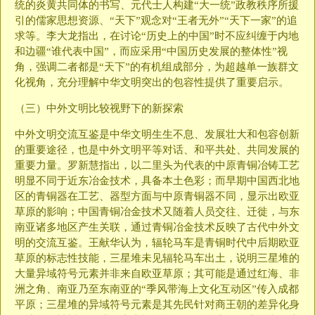
统的炎黄共同体的书写、元代士人构建“大一统”政教秩序所援
引的儒家思想资源、“天下”观念对“王者无外”“天下一家”的追
求等。李大龙指出，在讨论“历史上的中国”时不应纠缠于内地
和边疆“谁代表中国”，而应采用“中国历史发展的整体性”视
角，强调二者都是“天下”的有机组成部分，为超越单一族群文
化视角，充分理解中华文明突出的包容性提供了重要启示。
（三）中外文明比较视野下的新探索
中外文明交流互鉴是中华文明生生不息、发展壮大和包容创新
的重要途径，也是中外文明平等对话、和平共处、共同发展的
重要力量。罗新慧指出，以二里头为代表的中原青铜冶铸工艺
明显不同于近东冶金技术，具备本土色彩；而早期中国西北地
区的青铜器在工艺、器型方面与中原青铜器不同，显示出欧亚
草原的影响；中国青铜冶金技术又随着人员交往、迁徙，与东
南亚诸多地区产生关联，通过青铜冶金技术反映了古代中外文
明的交流互鉴。王献华认为，辐轮马车是青铜时代中后期欧亚
草原的标志性技能，三星堆未见辐轮马车出土，说明三星堆的
大量异域符号元素并非来自欧亚草原；其可能是通过红海、非
洲之角、南亚乃至东南亚的“季风带海上文化互动区”传入成都
平原；三星堆的异域符号元素是其先民针对商王朝的差异化身