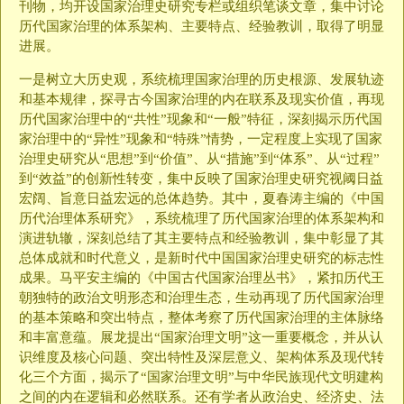
刊物，均开设国家治理史研究专栏或组织笔谈文章，集中讨论
历代国家治理的体系架构、主要特点、经验教训，取得了明显
进展。
一是树立大历史观，系统梳理国家治理的历史根源、发展轨迹
和基本规律，探寻古今国家治理的内在联系及现实价值，再现
历代国家治理中的“共性”现象和“一般”特征，深刻揭示历代国
家治理中的“异性”现象和“特殊”情势，一定程度上实现了国家
治理史研究从“思想”到“价值”、从“措施”到“体系”、从“过程”
到“效益”的创新性转变，集中反映了国家治理史研究视阈日益
宏阔、旨意日益宏远的总体趋势。其中，夏春涛主编的《中国
历代治理体系研究》，系统梳理了历代国家治理的体系架构和
演进轨辙，深刻总结了其主要特点和经验教训，集中彰显了其
总体成就和时代意义，是新时代中国国家治理史研究的标志性
成果。马平安主编的《中国古代国家治理丛书》，紧扣历代王
朝独特的政治文明形态和治理生态，生动再现了历代国家治理
的基本策略和突出特点，整体考察了历代国家治理的主体脉络
和丰富意蕴。展龙提出“国家治理文明”这一重要概念，并从认
识维度及核心问题、突出特性及深层意义、架构体系及现代转
化三个方面，揭示了“国家治理文明”与中华民族现代文明建构
之间的内在逻辑和必然联系。还有学者从政治史、经济史、法