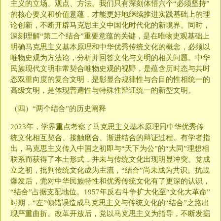
主义的立场、观点、方法。我们只有深刻体悟六个“必须坚持”
的核心要义和价值意蕴，才能更好地继续推进实践基础上的理
论创新，不断开辟马克思主义中国化时代化的新境界。同时，
深刻理解“第二个结合”重要意蕴的关键，是在唯物史观基础上
明确马克思主义基本原理和中华优秀传统文化的概念，必须以
唯物史观为方法论，分析并回答文化与文明的相关问题。中华
民族现代文明非常契合唯物史观的视野，是蕴含历时态与共时
态双重向度的复合文明，是彰显合规律性与合目的性相统一的
高级文明，是体现普遍性与特殊性辩证统一的新型文明。
（四）“两个结合”的历史阐释
2023年，学界重点考察了马克思主义基本原理同中华优秀传
统文化相互契合、接触磨合、渐进结合的辩证过程。有学者指
出，马克思主义传入中国之初即与“天下为公”的“大同”理想相
联系而获得了本土形式，并未与传统文化出现明显冲突。党成
立之初，批判传统文化成为主流，“结合”尚未成为共识。抗战
爆发后，党对中华民族特性和优秀传统文化有了更深的认识，
“结合”占据支配地位。1957年反右斗争扩大化至“文化大革命”
时期，“左”倾错误造成马克思主义与传统文化的“结合”之路出
现严重曲折。改革开放后，党以马克思主义为指导，不断发掘