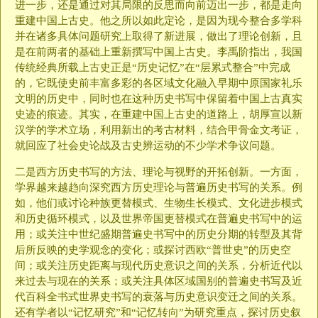
进一步，还是通过对其局限的反思而向前迈出一步，都是走向
重建中国上古史。他之所以如此定论，是因为现今整合多学科
并在诸多具体问题研究上取得了新进展，做出了理论创新，且
是在前两者的基础上重新撰写中国上古史。李禹阶指出，我国
传统经典所载上古史正是“历史记忆”在“层累式整合”中完成
的，它既使史前丰富多彩的各区域文化融入早期中原国家礼乐
文明的历史中，同时也在这种历史书写中保留着中国上古真实
史迹的痕迹。其实，在重建中国上古史的道路上，胡厚宣以新
汉学的学术立场，利用新出的考古材料，结合甲骨金文考证，
就回应了社会史论战及古史辨运动的不少学术争议问题。
二是西方历史书写的方法、理论与视野的开拓创新。一方面，
学界越来越趋向深究西方历史理论与普遍历史书写的关系。例
如，他们或讨论种族更替模式、生物生长模式、文化进步模式
和历史循环模式，以及世界帝国更替模式在普遍史书写中的运
用；或关注中世纪盛期普遍史书写中的历史分期的转型及其背
后所反映的史学观念的变化；或探讨西欧“普世史”的历史空
间；或关注历史距离与现代历史意识之间的关系，分析近代以
来过去与现在的关系；或关注具体区域国别的普遍史书写及近
代百科全书式世界史书写的衰落与历史意识变迁之间的关系。
还有学者以“记忆研究”和“记忆转向”为研究重点，探讨历史叙