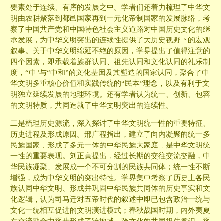
要素处于连续、有序的发展之中。学者们还着力梳理了中华文
明由农耕聚落到都邑国家再到一元化帝制国家的发展脉络，考
察了中国共产党和中国特色社会主义道路对中国历史文化的继
承发展，为中华文明突出的连续性提供了大历史视野下的宏观
叙事。关于中华文明绵延不绝的原因，学界提出了值得注意的
四个因素，即承载着族群认同、祖先认同和文化认同的礼乐制
度，“中”与“中和”的文化基因及其塑造的国家认同，聚合了中
华文明多重核心价值和实践传统的“民本”理念，以及有利于文
明独立延续发展的地理环境。还有学者认为统一、创新、包容
的文明特质，共同造就了中华文明突出的连续性。
二是梳理历史源流，深入探讨了中华文明统一性的重要特征、
历史进程及形成原因。邢广程指出，建立了向内凝聚的统一多
民族国家，形成了多元一体的中华民族大家庭，是中华文明统
一性的重要表现。刘正寅提出，经过长期的交往交流交融，中
华民族凝聚、发展成一个不可分割的民族共同体；统一性不断
增强，成为中华文明的突出特性。学界集中考察了历史上各民
族认同中华文明、形成并巩固中华民族共同体的历史事实和文
化逻辑，认为司马迁对五帝时代的叙述中即已包含政治一统与
文化一统相互促进的文明演进模式；春秋战国时期，内外夷夏