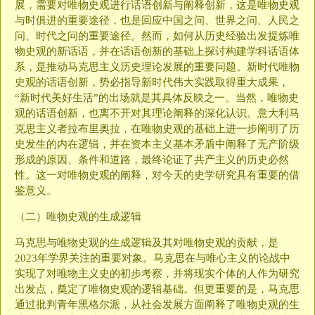
展，需要对唯物史观进行话语创新与阐释创新，这是唯物史观
与时俱进的重要途径，也是回应中国之问、世界之问、人民之
问、时代之问的重要途径。然而，如何从历史经验出发提炼唯
物史观的新话语，并在话语创新的基础上探讨构建学科话语体
系，是推动马克思主义历史理论发展的重要问题。新时代唯物
史观的话语创新，势必指导新时代伟大实践取得重大成果，
“新时代美好生活”的出场就是其具体反映之一。当然，唯物史
观的话语创新，也离不开对其理论阐释的深化认识。意大利马
克思主义者拉布里奥拉，在唯物史观的基础上进一步阐明了历
史发生的内在逻辑，并在资本主义基本矛盾中阐释了无产阶级
形成的原因、条件和道路，最终论证了共产主义的历史必然
性。这一对唯物史观的阐释，对今天的史学研究具有重要的借
鉴意义。
（二）唯物史观的生成逻辑
马克思与唯物史观的生成逻辑及其对唯物史观的贡献，是
2023年学界关注的重要对象。马克思在与唯心主义的论战中
实现了对唯物主义史的初步考察，并将现实个体的人作为研究
出发点，奠定了唯物史观的逻辑基础。但更重要的是，马克思
通过批判青年黑格尔派，从社会发展方面阐释了唯物史观的生