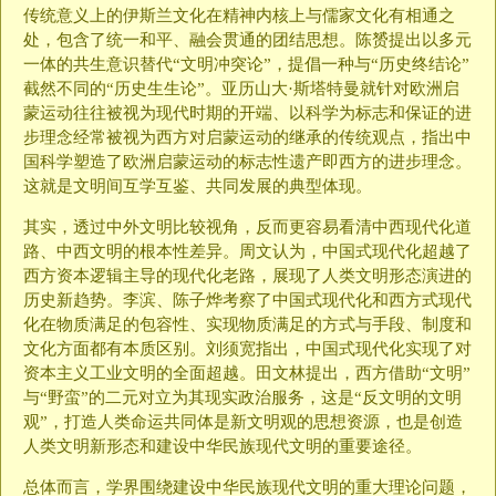
传统意义上的伊斯兰文化在精神内核上与儒家文化有相通之
处，包含了统一和平、融会贯通的团结思想。陈赟提出以多元
一体的共生意识替代“文明冲突论”，提倡一种与“历史终结论”
截然不同的“历史生生论”。亚历山大·斯塔特曼就针对欧洲启
蒙运动往往被视为现代时期的开端、以科学为标志和保证的进
步理念经常被视为西方对启蒙运动的继承的传统观点，指出中
国科学塑造了欧洲启蒙运动的标志性遗产即西方的进步理念。
这就是文明间互学互鉴、共同发展的典型体现。
其实，透过中外文明比较视角，反而更容易看清中西现代化道
路、中西文明的根本性差异。周文认为，中国式现代化超越了
西方资本逻辑主导的现代化老路，展现了人类文明形态演进的
历史新趋势。李滨、陈子烨考察了中国式现代化和西方式现代
化在物质满足的包容性、实现物质满足的方式与手段、制度和
文化方面都有本质区别。刘须宽指出，中国式现代化实现了对
资本主义工业文明的全面超越。田文林提出，西方借助“文明”
与“野蛮”的二元对立为其现实政治服务，这是“反文明的文明
观”，打造人类命运共同体是新文明观的思想资源，也是创造
人类文明新形态和建设中华民族现代文明的重要途径。
总体而言，学界围绕建设中华民族现代文明的重大理论问题，