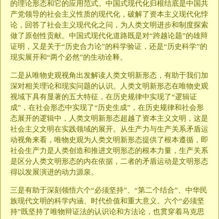
的理论形态和它的应用范式。中国式现代化归根结底是中国共
产党领导的社会主义性质的现代化，破解了资本主义现代化悖
论，回答了社会主义现代化之问，为人类文明进步和制度探索
做了原创性贡献。中国式现代化道路既是对“跨越论题”的雄辩
证明，又是关于“历史合力论”的科学验证，还是“历史科学”的
现实展开和“两个必然”的生动诠释。
二是从唯物史观视角出发解读人类文明新形态，有助于我们加
深对相关理论和现实问题的认识。人类文明新形态在唯物史观
视域下具有显著的五大特征，在历史规律中实现了“逻辑证
成”，在社会形态中实现了“历史生成”，在历史规律和社会形
态展开的逻辑中，人类文明新形态超越了资本主义文明，这是
社会主义文明在实践领域的展开。从生产力与生产关系矛盾运
动视角来看，唯物史观为人类文明新形态提供了根本遵循，即
社会生产力是人类创造和推进文明形态的根本力量，生产关系
是区分人类文明形态的内在依据，二者的矛盾运动是文明形态
得以发展演进的动力源泉。
三是有助于深刻领悟六个“必须坚持”、“第二个结合”、中华民
族现代文明的科学内涵、时代价值和重大意义。六个“必须坚
持”既坚持了唯物辩证法的认识论和方法论，也贯穿着马克思