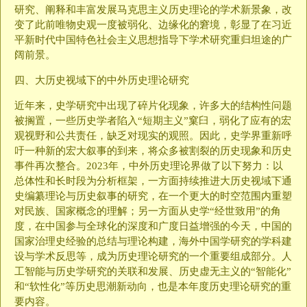
研究、阐释和丰富发展马克思主义历史理论的学术新景象，改
变了此前唯物史观一度被弱化、边缘化的窘境，彰显了在习近
平新时代中国特色社会主义思想指导下学术研究重归坦途的广
阔前景。
四、大历史视域下的中外历史理论研究
近年来，史学研究中出现了碎片化现象，许多大的结构性问题
被搁置，一些历史学者陷入“短期主义”窠臼，弱化了应有的宏
观视野和公共责任，缺乏对现实的观照。因此，史学界重新呼
吁一种新的宏大叙事的到来，将众多被割裂的历史现象和历史
事件再次整合。2023年，中外历史理论界做了以下努力：以
总体性和长时段为分析框架，一方面持续推进大历史视域下通
史编纂理论与历史叙事的研究，在一个更大的时空范围内重塑
对民族、国家概念的理解；另一方面从史学“经世致用”的角
度，在中国参与全球化的深度和广度日益增强的今天，中国的
国家治理史经验的总结与理论构建，海外中国学研究的学科建
设与学术反思等，成为历史理论研究的一个重要组成部分。人
工智能与历史学研究的关联和发展、历史虚无主义的“智能化”
和“软性化”等历史思潮新动向，也是本年度历史理论研究的重
要内容。