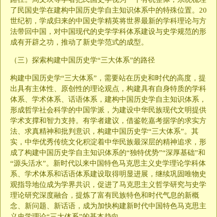
了民国史学在建构中国历史学自主知识体系中的特殊位置。20
世纪初，学成归来的中国史学精英将世界最新的学科理论与方
法带回中国，对中国现代的史学学科体系建设与史学规范的形
成有开辟之功，推动了新史学范式的成型。
（三）探索构建中国历史学“三大体系”的路径
构建中国历史学“三大体系”，需要站在历史和时代的高度，提
出具有主体性、原创性的理论观点，构建具有自身特质的学科
体系、学术体系、话语体系，建构中国历史学自主知识体系，
形成哲学社会科学的中国学派，为建设中华民族现代文明提供
学术支撑和智力支持。有学者建议，借鉴乾嘉考据学的求实方
法、求真精神和批判意识，构建中国历史学“三大体系”。其
实，中华优秀传统文化积淀着中华民族最深层的精神追求，形
成了构建中国历史学自主知识体系的“独特优势”“深厚基础”和
“源头活水”。新时代以来中国特色马克思主义史学理论学科体
系、学术体系和话语体系建设取得明显进展，继续巩固唯物史
观指导地位成为学界共识，促进了马克思主义哲学研究与史学
理论研究深度融合，提炼了富有民族特色和时代气息的新概
念、新问题、新话语，成为加快构建新时代中国特色马克思主
义史学理论“三大体系”的基本趋向。