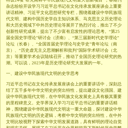
特设24项“研究阐释中华民族现代文明重大创新项目”，各期刊
杂志纷纷开设学习习近平总书记在文化传承发展座谈会上重要
讲话精神、习近平文化思想研究专栏，围绕着建设中华民族现
代文明、建构中国历史学自主知识体系、马克思主义历史理论
和大历史视域下中外历史理论等展开了热烈讨论，推出了不少
创新性研究成果，提出了不少富有启发性的理论思考。“第25
届全国史学理论”研讨会（济南）、“第三届新时代史学理论”
论坛（长春）、“全国首届史学理论与史学史”青年论坛（南
京）、“历史虚无主义思潮解析和批判”国际学术研讨会（北
京）等重要学术会议陆续召开，推动了全国历史理论研究的热
潮。可以说，2023年是历史理论研究大发展的一年。
一、建设中华民族现代文明的史学思考
习近平总书记在文化传承发展座谈会上的重要讲话中，深刻总
结了五千多年中华文明史的突出特性，提出建设文化强国、建
设中华民族现代文明，在中华民族文化发展史上具有极其重要
的里程碑意义。史学界深入学习习近平总书记的重要讲话精
神，围绕建设中华民族现代文明这一重大命题，探讨建设中华
民族现代文明的历史逻辑，考察中华文明的突出特性，在中外
文明比较视野下探索中华文明发展道路，具有鲜明的理论自觉