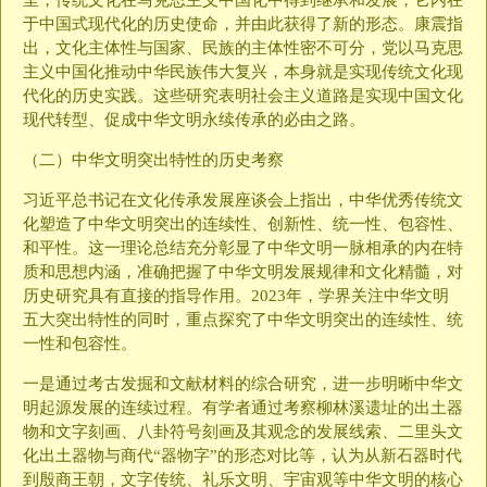
里，传统文化在马克思主义中国化中得到继承和发展，它内在
于中国式现代化的历史使命，并由此获得了新的形态。康震指
出，文化主体性与国家、民族的主体性密不可分，党以马克思
主义中国化推动中华民族伟大复兴，本身就是实现传统文化现
代化的历史实践。这些研究表明社会主义道路是实现中国文化
现代转型、促成中华文明永续传承的必由之路。
（二）中华文明突出特性的历史考察
习近平总书记在文化传承发展座谈会上指出，中华优秀传统文
化塑造了中华文明突出的连续性、创新性、统一性、包容性、
和平性。这一理论总结充分彰显了中华文明一脉相承的内在特
质和思想内涵，准确把握了中华文明发展规律和文化精髓，对
历史研究具有直接的指导作用。2023年，学界关注中华文明
五大突出特性的同时，重点探究了中华文明突出的连续性、统
一性和包容性。
一是通过考古发掘和文献材料的综合研究，进一步明晰中华文
明起源发展的连续过程。有学者通过考察柳林溪遗址的出土器
物和文字刻画、八卦符号刻画及其观念的发展线索、二里头文
化出土器物与商代“器物字”的形态对比等，认为从新石器时代
到殷商王朝，文字传统、礼乐文明、宇宙观等中华文明的核心