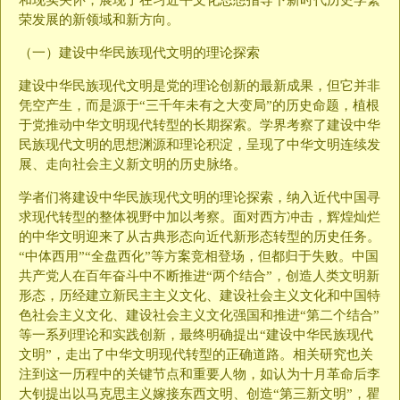
和现实关怀，展现了在习近平文化思想指导下新时代历史学繁
荣发展的新领域和新方向。
（一）建设中华民族现代文明的理论探索
建设中华民族现代文明是党的理论创新的最新成果，但它并非
凭空产生，而是源于“三千年未有之大变局”的历史命题，植根
于党推动中华文明现代转型的长期探索。学界考察了建设中华
民族现代文明的思想渊源和理论积淀，呈现了中华文明连续发
展、走向社会主义新文明的历史脉络。
学者们将建设中华民族现代文明的理论探索，纳入近代中国寻
求现代转型的整体视野中加以考察。面对西方冲击，辉煌灿烂
的中华文明迎来了从古典形态向近代新形态转型的历史任务。
“中体西用”“全盘西化”等方案竞相登场，但都归于失败。中国
共产党人在百年奋斗中不断推进“两个结合”，创造人类文明新
形态，历经建立新民主主义文化、建设社会主义文化和中国特
色社会主义文化、建设社会主义文化强国和推进“第二个结合”
等一系列理论和实践创新，最终明确提出“建设中华民族现代
文明”，走出了中华文明现代转型的正确道路。相关研究也关
注到这一历程中的关键节点和重要人物，如认为十月革命后李
大钊提出以马克思主义嫁接东西文明、创造“第三新文明”，瞿