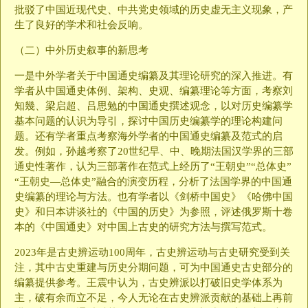
批驳了中国近现代史、中共党史领域的历史虚无主义现象，产
生了良好的学术和社会反响。
（二）中外历史叙事的新思考
一是中外学者关于中国通史编纂及其理论研究的深入推进。有
学者从中国通史体例、架构、史观、编纂理论等方面，考察刘
知幾、梁启超、吕思勉的中国通史撰述观念，以对历史编纂学
基本问题的认识为导引，探讨中国历史编纂学的理论构建问
题。还有学者重点考察海外学者的中国通史编纂及范式的启
发。例如，孙越考察了20世纪早、中、晚期法国汉学界的三部
通史性著作，认为三部著作在范式上经历了“王朝史”“总体史”
“王朝史—总体史”融合的演变历程，分析了法国学界的中国通
史编纂的理论与方法。也有学者以《剑桥中国史》《哈佛中国
史》和日本讲谈社的《中国的历史》为参照，评述俄罗斯十卷
本的《中国通史》对中国上古史的研究方法与撰写范式。
2023年是古史辨运动100周年，古史辨运动与古史研究受到关
注，其中古史重建与历史分期问题，可为中国通史古史部分的
编纂提供参考。王震中认为，古史辨派以打破旧史学体系为
主，破有余而立不足，今人无论在古史辨派贡献的基础上再前