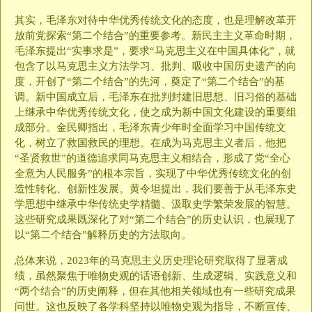
其实，毛泽东对待中华优秀传统文化的态度，也是理解改革开
放前党探索“第二个结合”的重要参考。新民主主义革命时期，
毛泽东提出“实事求是”，要求“马克思主义在中国具体化”，就
包含了以马克思主义方法学习、批判、吸收中国历史遗产的向
度，开创了“第二个结合”的先河，奠定了“第二个结合”的基
调。新中国成立后，毛泽东在批判封建旧思想、旧习俗的基础
上继承中华优秀传统文化，使之成为新中国文化建设的重要组
成部分。金民卿指出，毛泽东青少年时全面学习中国传统文
化，树立了救国救民的理想。在成为马克思主义者后，他把
“圣贤救世”的道德追求同马克思主义相结合，形成了党“全心
全意为人民服务”的根本宗旨，实现了中华优秀传统文化的创
造性转化、创新性发展。黄令坦提出，我们要善于从毛泽东史
学思想中继承中华传统史学精髓、汲取史学繁荣发展的智慧。
这些研究成果既深化了对“第二个结合”的历史认识，也展现了
以“第二个结合”解释历史的方法取向。
总体来说，2023年的马克思主义历史理论研究取得了显著成
绩，虽然聚焦于唯物史观的话语创新、生成逻辑、实践意义和
“两个结合”的历史阐释，但在其他相关领域也有一些研究成果
问世。这也反映了各学科坚持以唯物史观为指导，不断宣传、