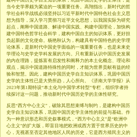
建构中国历史学自主知识体系，巩固中国历史学的主体性，是
当今史学界颇为紧迫的一项重要任务。高翔指出，新时代的哲
学社会科学战线必须坚持以习近平新时代中国特色社会主义思
想为指导，深入学习贯彻习近平文化思想，以我国实际为研究
起点，阐释中国道路、解读中国实践、构建中国理论，加快构
建中国特色哲学社会科学，建构中国自主的知识体系，更好担
负起新的文化使命。杨艳秋认为，构建具有中国特色的史学理
论体系，是新时代中国史学面临的一项重要任务，也是未来史
学理论与史学史学科发展的方向。只有重新认识中国历史发展
的内在理路，提炼富有启发性和阐释力的本土化概念、理论和
观点，揭示中国道路特殊性的同时，才能为世界贡献有益的经
验和智慧。因此，建构中国历史学自主知识体系，巩固中国历
史学的主体性已是大势所趋，人心所向。《济南大学学报》从
2023年第1期特设“本土化与中国学术转型”专栏，组织学者持
续探讨这一问题，推动新时代中国历史学的主体性研究。
反思“西方中心主义”，破除其思想束缚与制约，是建构中国历
史学自主知识体系，巩固中国历史学主体性的前提与基础。作
为一种意识形态和历史叙事模式，“西方中心主义”是“欧洲中
心主义”的扩大版，即盲目地把欧洲或西方置于世界历史的中
心，无视甚至否定其他地区人民的历史，它是西方殖民主义的