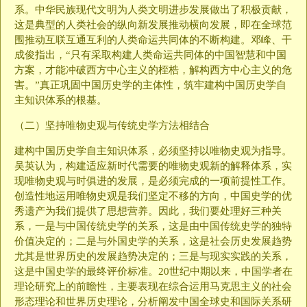
系。中华民族现代文明为人类文明进步发展做出了积极贡献，
这是典型的人类社会的纵向新发展推动横向发展，即在全球范
围推动互联互通互利的人类命运共同体的不断构建。邓峰、干
成俊指出，“只有采取构建人类命运共同体的中国智慧和中国
方案，才能冲破西方中心主义的桎梏，解构西方中心主义的危
害。”真正巩固中国历史学的主体性，筑牢建构中国历史学自
主知识体系的根基。
（二）坚持唯物史观与传统史学方法相结合
建构中国历史学自主知识体系，必须坚持以唯物史观为指导。
吴英认为，构建适应新时代需要的唯物史观新的解释体系，实
现唯物史观与时俱进的发展，是必须完成的一项前提性工作。
创造性地运用唯物史观是我们坚定不移的方向，中国史学的优
秀遗产为我们提供了思想营养。因此，我们要处理好三种关
系，一是与中国传统史学的关系，这是由中国传统史学的独特
价值决定的；二是与外国史学的关系，这是社会历史发展趋势
尤其是世界历史的发展趋势决定的；三是与现实实践的关系，
这是中国史学的最终评价标准。20世纪中期以来，中国学者在
理论研究上的前瞻性，主要表现在综合运用马克思主义的社会
形态理论和世界历史理论，分析阐发中国全球史和国际关系研