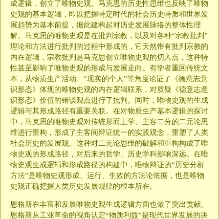
成逻辑，创立了唯物史观。马克思的历史性思维也反映了唯物
史观的基本逻辑，即以把握特定时代的社会历史特质和世界发
展趋势为基本前提，据此建构起对历史发展脉络的整体性理
解。马克思的唯物史观是在批判宗教，以及对各种“宗教批判”
理论和方法进行批判的过程中形成的，它天然带有批判宗教的
内在逻辑，宗教批判是马克思创立唯物史观的切入点，这种特
性甚至影响了唯物史观的形成与发展走向。有学者重回传统文
本，从物质生产活动、“现实的个人”等角度论证了《德意志意
识形态》体现的唯物史观的内在逻辑联系，对质疑《德意志意
识形态》价值的错误观点进行了批判。同时，唯物史观的生成
逻辑与其形成路径有重要关联。在对物质生产基本逻辑的探讨
中，马克思的唯物史观对传统形而上学、主客二分的二元论思
维进行重构，形成了主客间辩证统一的实践观念，重塑了人类
社会历史的发展观。这种对二元论思维的破解和重构构成了唯
物史观的形成路径，对后来的哲学、历史学科影响深远。在唯
物史观生成逻辑和形成路径的构建中，唯物辩证的“历史分析
方法”是唯物史观形成、运行、生效的方法论依据，也是唯物
史观正确把握人类历史发展规律的根本所在。
恩格斯在丰富和发展唯物史观生成逻辑方面也做了突出贡献。
恩格斯从工业革命的视角认定“物质利益”是现代世界发展的决