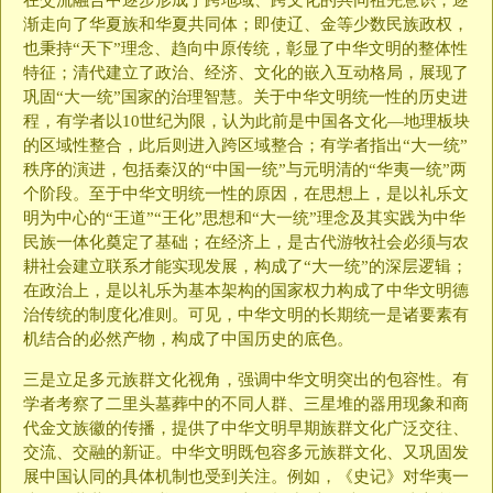
在交流融合中逐步形成了跨地域、跨文化的共同祖先意识，逐
渐走向了华夏族和华夏共同体；即使辽、金等少数民族政权，
也秉持“天下”理念、趋向中原传统，彰显了中华文明的整体性
特征；清代建立了政治、经济、文化的嵌入互动格局，展现了
巩固“大一统”国家的治理智慧。关于中华文明统一性的历史进
程，有学者以10世纪为限，认为此前是中国各文化—地理板块
的区域性整合，此后则进入跨区域整合；有学者指出“大一统”
秩序的演进，包括秦汉的“中国一统”与元明清的“华夷一统”两
个阶段。至于中华文明统一性的原因，在思想上，是以礼乐文
明为中心的“王道”“王化”思想和“大一统”理念及其实践为中华
民族一体化奠定了基础；在经济上，是古代游牧社会必须与农
耕社会建立联系才能实现发展，构成了“大一统”的深层逻辑；
在政治上，是以礼乐为基本架构的国家权力构成了中华文明德
治传统的制度化准则。可见，中华文明的长期统一是诸要素有
机结合的必然产物，构成了中国历史的底色。
三是立足多元族群文化视角，强调中华文明突出的包容性。有
学者考察了二里头墓葬中的不同人群、三星堆的器用现象和商
代金文族徽的传播，提供了中华文明早期族群文化广泛交往、
交流、交融的新证。中华文明既包容多元族群文化、又巩固发
展中国认同的具体机制也受到关注。例如，《史记》对华夷一