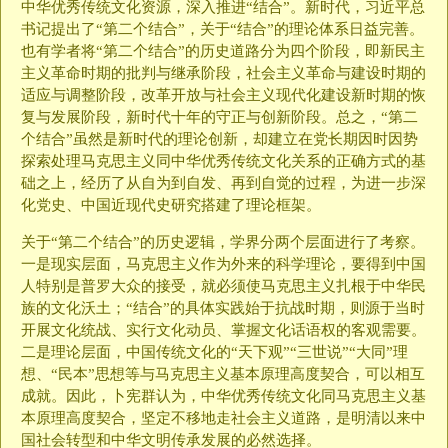
中华优秀传统文化资源，深入推进“结合”。新时代，习近平总
书记提出了“第二个结合”，关于“结合”的理论体系日益完善。
也有学者将“第二个结合”的历史道路分为四个阶段，即新民主
主义革命时期的批判与继承阶段，社会主义革命与建设时期的
适应与调整阶段，改革开放与社会主义现代化建设新时期的恢
复与发展阶段，新时代十年的守正与创新阶段。总之，“第二
个结合”虽然是新时代的理论创新，却建立在党长期因时因势
探索处理马克思主义同中华优秀传统文化关系的正确方式的基
础之上，经历了从自为到自发、再到自觉的过程，为进一步深
化党史、中国近现代史研究搭建了理论框架。
关于“第二个结合”的历史逻辑，学界分两个层面进行了考察。
一是现实层面，马克思主义作为外来的科学理论，要得到中国
人特别是普罗大众的接受，就必须使马克思主义扎根于中华民
族的文化沃土；“结合”的具体实践始于抗战时期，则源于当时
开展文化统战、实行文化动员、掌握文化话语权的客观需要。
二是理论层面，中国传统文化的“天下观”“三世说”“大同”理
想、“民本”思想等与马克思主义基本原理高度契合，可以相互
成就。因此，卜宪群认为，中华优秀传统文化同马克思主义基
本原理高度契合，坚定不移地走社会主义道路，是明清以来中
国社会转型和中华文明传承发展的必然选择。