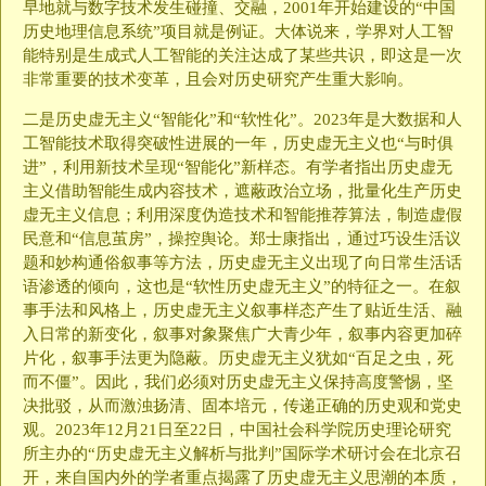
早地就与数字技术发生碰撞、交融，2001年开始建设的“中国
历史地理信息系统”项目就是例证。大体说来，学界对人工智
能特别是生成式人工智能的关注达成了某些共识，即这是一次
非常重要的技术变革，且会对历史研究产生重大影响。
二是历史虚无主义“智能化”和“软性化”。2023年是大数据和人
工智能技术取得突破性进展的一年，历史虚无主义也“与时俱
进”，利用新技术呈现“智能化”新样态。有学者指出历史虚无
主义借助智能生成内容技术，遮蔽政治立场，批量化生产历史
虚无主义信息；利用深度伪造技术和智能推荐算法，制造虚假
民意和“信息茧房”，操控舆论。郑士康指出，通过巧设生活议
题和妙构通俗叙事等方法，历史虚无主义出现了向日常生活话
语渗透的倾向，这也是“软性历史虚无主义”的特征之一。在叙
事手法和风格上，历史虚无主义叙事样态产生了贴近生活、融
入日常的新变化，叙事对象聚焦广大青少年，叙事内容更加碎
片化，叙事手法更为隐蔽。历史虚无主义犹如“百足之虫，死
而不僵”。因此，我们必须对历史虚无主义保持高度警惕，坚
决批驳，从而激浊扬清、固本培元，传递正确的历史观和党史
观。2023年12月21日至22日，中国社会科学院历史理论研究
所主办的“历史虚无主义解析与批判”国际学术研讨会在北京召
开，来自国内外的学者重点揭露了历史虚无主义思潮的本质，