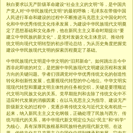
秋白要求以无产阶级革命建设“社会主义的文明”等，是中国共
产党人对“中华民族现代文明”的最初呼唤；毛泽东在带领中国
人民进行革命和建设的过程中不断推进马克思主义中国化时代
化和中华优秀传统文化传承发展，为建设中华民族现代文明奠
定了思想基础和文化条件，他在新民主主义革命时期提出“要
建立中华民族的新文化”，是党对发扬文化主体意识、推动传
统文明向现代文明转型的初步理论总结，为从历史角度把握党
建设中华民族现代文明的探索历程奠定了基础。
中华民族现代文明是中华文明的“旧邦新命”。如何跳出古今中
西非此即彼的对立，是把握中华民族现代文明建设历程和发展
方向的关键问题。学者们强调党对中华优秀传统文化的创造性
转化和创新性发展，也重视现代转型的中心地位。中华文明实
现现代转型和重建文明主体性的任务相交织，关键是要理顺近
代文明与民族文化的关系。党早期批判和去除了传统文化中不
适应时代发展的消极因素；在以马克思主义为指导、建设无产
阶级新文化的过程中，党逐步将传统文化与近代文化有机统一
起来，纳入新民主主义文化纲领，正确处理了民族与西方、传
统与现代的关系，将中华现代新文明定位为以“民主”和“科学”
为核心、具有深厚民族根基和民族特色的现代新文明。在这