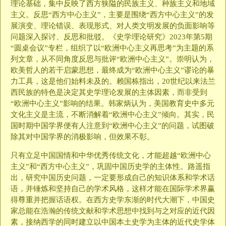
理论基础，集中反映了西方狭隘的民族主义、种族主义和地域
主义。反思“西方中心主义”，主要是围绕“西方中心主义”的发
展演变、理论错误、表现形式、对人类文明发展的负面影响等
问题深入探讨、反思和批驳。《史学理论研究》2023年第5期
“圆桌会议”专栏，组织了以“欧洲中心主义再思考”为主题的系
列文章，从不同角度反思与批评“欧洲中心主义”。崇明认为，
欧美哲人的若干启蒙思想，最终成为“欧洲中心主义”谬论的暴
力工具，这是他们始料未及的。赖国栋指出，20世纪以来法兰
西民族的特色是决定其史学理论发展的主体因素，而非受到
“欧洲中心主义”影响的结果。韩家炳认为，美国教育史中多元
文化主义是主流，不断消解着“欧洲中心主义”倾向。其实，民
国时期中国学界便有人注意到“欧洲中心主义”的问题，试图破
除其对中国学界的消极影响，但效果不彰。
只有立足中国国情和中华优秀传统文化，才能超越“欧洲中心
主义”和“西方中心主义”，巩固中国历史学的主体性。路遥指
出，研究中国历史问题，一定要形成自己的知识体系和学术话
语，并锤炼和坚持自己的学术风格，这样才能在国际学术界赢
得尊重并把握话语权。在西方史学东渐的时代大潮下，中国史
家总能在浩瀚的传统文献和学术思想中找到与之对应的近代因
素，接纳西学的同时建立以中国本土史学为主体的近代史学体