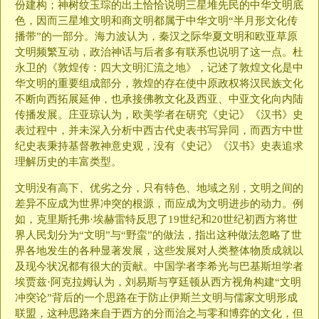
份建构；神树纹玉琮的出土恰恰说明三星堆先民的中华文明底
色，因而三星堆文明和商文明都属于中华文明“半月形文化传
播带”的一部分。海力波认为，秦汉之际华夏文明和欧亚草原
文明频繁互动，政治神话与后者多有联系也说明了这一点。杜
永卫的《敦煌传：四大文明汇流之地》，记述了敦煌文化是中
华文明的重要组成部分，敦煌的存在使中原政权将汉民族文化
不断向西拓展延伸，也承接佛教文化及西亚、中亚文化向内陆
传播发展。庄亚琼认为，欧美学者在研究《史记》《汉书》史
表过程中，并未深入分析中西古代史表书写异同，而西方中世
纪史表秉持基督教神意史观，没有《史记》《汉书》史表追求
理解历史的丰富类型。
文明没有高下、优劣之分，只有特色、地域之别，文明之间的
差异不应成为世界冲突的根源，而应成为文明进步的动力。例
如，克里斯托弗·埃赫雷特反思了19世纪和20世纪初西方将世
界人民划分为“文明”与“野蛮”的做法，指出这种做法忽略了世
界各地发生的各种显著发展，这些发展对人类整体物质成就以
及现今状况都有很大的贡献。中国学者李希光与巴基斯坦学者
埃贾兹·阿克拉姆认为，刘易斯与亨廷顿从西方视角构建“文明
冲突论”背后的一个思路在于防止伊斯兰文明与儒家文明形成
联盟，这种思路来自于西方的分而治之与零和博弈的文化，但