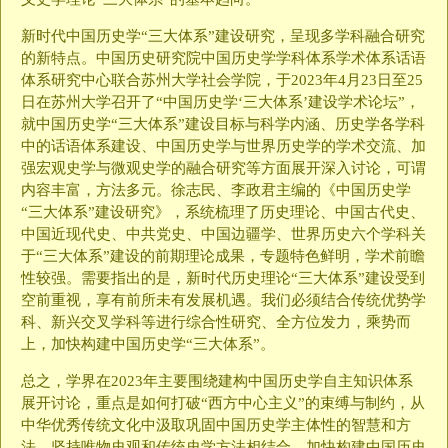
新时代中国历史学“三大体系”建设研究，呈现多学科融合研究
的新特点。中国历史研究院中国历史学学科体系学术体系话语
体系研究中心联合苏州大学社会学院，于2023年4月23日至25
日在苏州大学召开了“中国历史学‘三大体系’建设学术论坛”，
就中国历史学“三大体系”建设目标与科学内涵、历史学各学科
中的话语体系建设、中国历史学与世界历史学的学术交流、加
强宏观史学与微观史学的融合研究等方面展开深入讨论，可谓
内容丰富，方法多元。徐志民、李政君主编的《中国历史学
“三大体系”建设研究》，系统梳理了历史理论、中国古代史、
中国近现代史、中共党史、中国边疆学、世界历史六个学科关
于“三大体系”建设的前期理论成果，专题特色鲜明，学术前瞻
性较强。需要指出的是，新时代历史理论“三大体系”建设受到
空前重视，享有前所未有发展机遇。我们必须结合传统优势学
科、新兴交叉学科等进行综合性研究、全方位发力，乘势而
上，加快构建中国历史学“三大体系”。
总之，学界在2023年主要围绕建构中国历史学自主知识体系
展开讨论，重点是如何打破“西方中心主义”的束缚与制约，从
中华优秀传统文化中汲取巩固中国历史学主体性的智慧和方
法。坚持唯物史观和传统史学方法相结合、加快构建中国历史