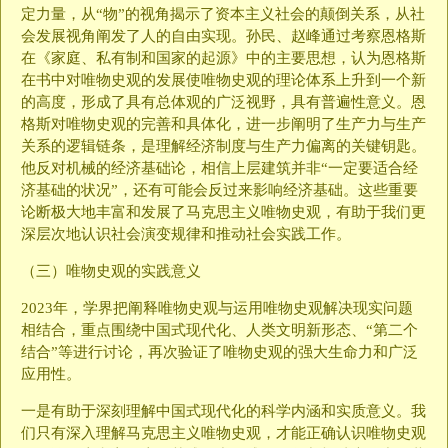
定力量，从“物”的视角揭示了资本主义社会的颠倒关系，从社
会发展视角阐发了人的自由实现。孙民、赵峰通过考察恩格斯
在《家庭、私有制和国家的起源》中的主要思想，认为恩格斯
在书中对唯物史观的发展使唯物史观的理论体系上升到一个新
的高度，形成了具有总体观的广泛视野，具有普遍性意义。恩
格斯对唯物史观的完善和具体化，进一步阐明了生产力与生产
关系的逻辑链条，是理解经济制度与生产力偏离的关键钥匙。
他反对机械的经济基础论，相信上层建筑并非“一定要适合经
济基础的状况”，还有可能会反过来影响经济基础。这些重要
论断极大地丰富和发展了马克思主义唯物史观，有助于我们更
深层次地认识社会演变规律和推动社会实践工作。
（三）唯物史观的实践意义
2023年，学界把阐释唯物史观与运用唯物史观解决现实问题
相结合，重点围绕中国式现代化、人类文明新形态、“第二个
结合”等进行讨论，再次验证了唯物史观的强大生命力和广泛
应用性。
一是有助于深刻理解中国式现代化的科学内涵和实质意义。我
们只有深入理解马克思主义唯物史观，才能正确认识唯物史观