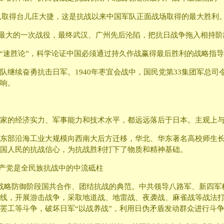
军队取得台儿庄大捷，这是抗战以来中国军队正面战场取得的最大胜利
规模最大的一次战役，最终武汉、广州先后沦陷，把抗日战争拖入相持阶
和“速胜论”，科学论证中国必须通过持久作战赢得最后胜利的战略指
继续奋勇抗击日军。1940年枣宜会战中，国民党第33集团军总司令
响。
家的经济实力、军事能力和技术水平，都远远落后于日本。主观上
东部沿海工业大规模向西南大后方迁移，华北、华东著名高校师生
国人民的抗战信心，为抗战胜利打下了物质和精神基础。
共产党是全民族抗战中的中流砥柱
战略防御阶段国共合作、团结抗战的典范。中共领导八路军、新四军
线，开展游击战争，采取地道战、地雷战、夜袭战、麻雀战等战法
罢工等斗争，破坏日军“以战养战”，利用日伪矛盾发动群众进行斗