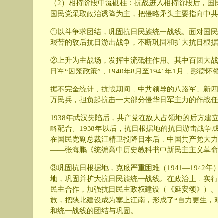
（2）相持阶段中流砥柱：抗战进入相持阶段后，国
国民党采取政治诱降为主，把侵略矛头主要指向中共
①以斗争求团结，巩固抗日民族统一战线。面对国民
艰苦的敌后抗日游击战争，不断巩固和扩大抗日根据
②上升为主战场，发挥中流砥柱作用。其中百团大战
日军“囚笼政策”，1940年8月至1941年1月，
据不完全统计，抗战期间，中共领导的八路军、新四军
万民兵，担负起抗击一大部分侵华日军主力的作战任
1938年武汉失陷后，共产党在敌人占领地的后方
略配合。1938年以后，抗日根据地的抗日游击战
在国民党副总裁汪精卫投降日本后，中国共产党大力
——张海鹏《统编高中历史教科书中新民主主义革命
③巩固抗日根据地，克服严重困难（1941—194
地，巩固并扩大抗日民族统一战线。在政治上，实行
民主合作，加强抗日民主政权建设（《延安颂》）。
旅，把陕北建设成为塞上江南，形成了“自力更生，
和统一战线的团结与巩固。