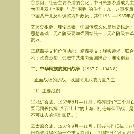
①原因。社会主要矛盾的变化，中日民族矛盾成为主
为国共双方“围剿”与反“围剿”的斗争；九一八事
中国共产党及时调整方针政策，其中1931—1935年
②历史根源、理论基础。中国传统文化是历史根源：
思想基础：无产阶级要加强团结统一，无产阶级在革
武器。
③精髓要义和价值功能。精髓要义：现实诉求，联合
利；政党形塑，促进中共走向全国舞台；理论创新，
二、中华民族的抗日战争
（1937.7—1945.8）
1.正面战场的抗战：以国民党武装力量为主
（1）主要战例
①淞沪会战。1937年8月—11月，粉碎日军“三个
晋元团长指挥“八百壮士”的上海四行仓库保卫战，
不可抹去的深刻回忆。）
②太原会战。1937年9月—11月，国共合作抵
日作战取得的第一个重大胜利），打破“日军不可战