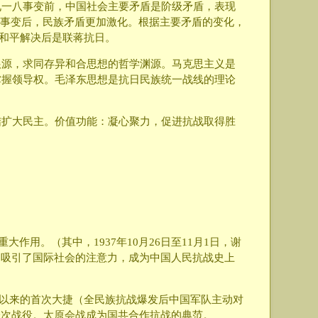
九一八事变前，中国社会主要矛盾是阶级矛盾，表现
七事变后，民族矛盾更加激化。根据主要矛盾的变化，
事变和平解决后是联蒋抗日。
根源，求同存异和合思想的哲学渊源。马克思主义是
掌握领导权。毛泽东思想是抗日民族统一战线的理论
结扩大民主。价值功能：凝心聚力，促进抗战取得胜
作用。（其中，1937年10月26日至11月1日，谢
，吸引了国际社会的注意力，成为中国人民抗战史上
战以来的首次大捷（全民族抗战爆发后中国军队主动对
一次战役。太原会战成为国共合作抗战的典范。