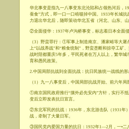
华北事变是指九一八事变东北沦陷和占领热河后，19
蚕食”方式，即一口一口啃噬掉中国。1933年长城
力退出华北后，随即策动华北五省（河北、山东、山
②全面侵华：1937年卢沟桥事变，标志着日本全面
（3）野蛮罪行：①军事上制造南京、潘家峪等大屠
上“以战养战”和“粮食统制”，野蛮垄断和掠夺工矿
战时陪都重庆5年多，平民死者在万人以上，繁华城
育和愚民政策。
2.中国局部抗战到全面抗战：抗日民族统一战线的形
（1）九一八事变后，中国局部抗战开始。前六年局
①南京国民政府推行“攘外必先安内”方针，实行不
变后立即发表抗日宣言。
②东北军民的抗战：1936年，东北游击队（193
战，牵制了大量日军。
③国民党内爱国力量的抗日：1932年1—2月，一