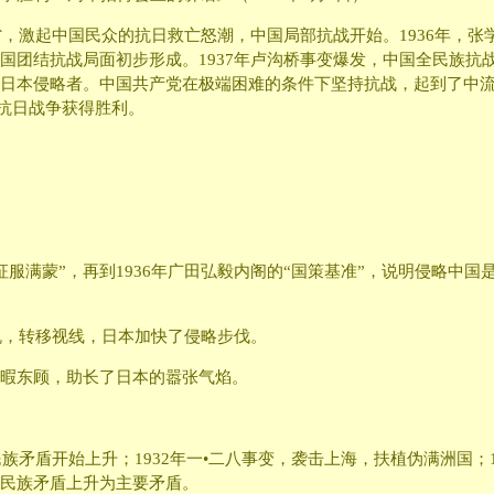
省，激起中国民众的抗日救亡怒潮，中国局部抗战开始。1936年，
国团结抗战局面初步形成。1937年卢沟桥事变爆发，中国全民族抗
日本侵略者。中国共产党在极端困难的条件下坚持抗战，起到了中
的抗日战争获得胜利。
“征服满蒙”，再到1936年广田弘毅内阁的“国策基准”，说明侵略
机，转移视线，日本加快了侵略步伐。
暇东顾，助长了日本的嚣张气焰。
民族矛盾开始上升；1932年一•二八事变，袭击上海，扶植伪满洲国；
”，民族矛盾上升为主要矛盾。