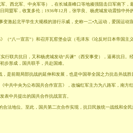
东北军、西北军、中央军等），在长城喜峰口等地顽强阻击日军南下，最
同盟军，收复多伦；1936年12月，张学良、杨虎城发动震惊中外
华北事变激起北平学生大规模的游行示威，史称一二•九运动，爱国运
胞书》（“八一宣言”）和召开瓦窑堡会议（毛泽东《论反对日本帝国
地区实行联共抗日，又和杨虎城发动“兵谏”（西安事变），逼蒋抗日
初步形成，国共联手，共赴国难。
战，是前期局部抗战的延伸和发展，也是中国举全国之力抗击并战胜
《中共中央为公布国共合作宣言》，改编红军主力为八路军，南方
发表中共提出的国共合作抗战宣言。
产党的合法地位。至此，国共第二次合作实现，抗日民族统一战线和全