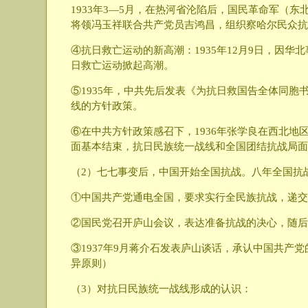
1933年3—5月，在热河省沦陷后，国民革命军（
将领冯玉祥联合共产党员吉鸿昌，组织察哈尔民众抗日
④抗日救亡运动的新高潮：1935年12月9日，因
日救亡运动掀起高潮。
⑤1935年，中共先后发表《为抗日救国告全体同
线的方针政策。
⑥在中共方针政策感召下，1936年张学良在西北
面基本结束，抗日民族统一战线和全国团结抗战局面
（2）七七事变后，中国开始全国抗战。八年全国抗
①中国共产党通电全国，要求实行全民族抗战，递交
②国民党召开庐山会议，表达准备抗战的决心，随后
③1937年9月蒋介石发表庐山谈话，承认中国共
异原则）
（3）对抗日民族统一战线形成的认识：