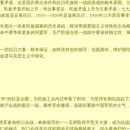
要矛盾，这是国共再次合作和抗日民族统一战线形成的根本原因。
变后，民族矛盾开始上升；华北事变后，民族矛盾上升为主要矛盾；七
的政策是反蒋抗日，1935—1936年是逼蒋抗日，1936年12月西安
长期大一统多民族国家的历史基础，根深蒂固爱国主义传统的文化
命中要争取更多的同盟军，无产阶级在统一战线中要保持独立性、
一切抗日力量；根本保证，始终坚持党的领导；实践路径，维护团
促进马克思主义中国化。
月亡华”的狂妄企图，为民族工业内迁争取了时间，为坚持长期抗战起了重大
是淞沪会战的最后一战，最终受命撤退。该战役重振中国军民的士气
抗，八路军参加忻口会战，林彪领导的一一五师取得平型关大捷，成为抗
胜”的神话。忻口会战是抗战初期华北战场规模最大、战斗最激烈的