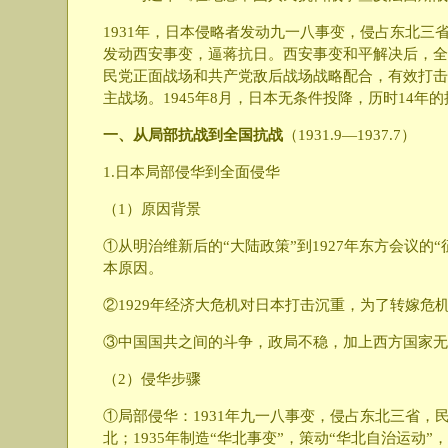
1931年，日本侵略者发动九一八事变，侵占东北三
发动西安事变，逼蒋抗日。西安事变和平解决后，全
民党正面战场和共产党敌后战场战略配合，有效打击
主战场。1945年8月，日本无条件投降，历时14年
一、从局部抗战到全国抗战
（1931.9—1937.7）
1.日本局部侵华到全面侵华
（1）原因背景
①从明治维新后的“大陆政策”到1927年东方会议的
本原因。
②1929年经济大危机对日本打击沉重，为了转嫁危
③中国国共之间的斗争，政局不稳，加上西方国家无
（2）侵华步骤
①局部侵华：1931年九一八事变，侵占东北三省，
北；1935年制造“华北事变”，策动“华北自治运动