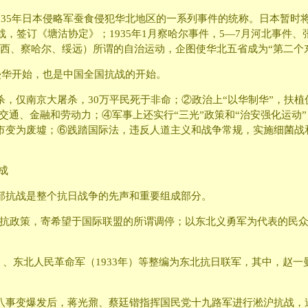
35年日本侵略军蚕食侵犯华北地区的一系列事件的统称。日本暂时将
抗战，签订《塘沽协定》；1935年1月察哈尔事件，5—7月河北事
西、察哈尔、绥远）所谓的自治运动，企图使华北五省成为“第二个
侵华开始，也是中国全国抗战的开始。
杀，仅南京大屠杀，30万平民死于非命；②政治上“以华制华”，扶
、交通、金融和劳动力；④军事上还实行“三光”政策和“治安强化运
市变为废墟；⑥践踏国际法，违反人道主义和战争常规，实施细菌战
成
部抗战是整个抗日战争的先声和重要组成部分。
抵抗政策，寄希望于国际联盟的所谓调停；以东北义勇军为代表的民
1年）、东北人民革命军（1933年）等整编为东北抗日联军，其中，
•二八事变爆发后，蒋光鼐、蔡廷锴指挥国民党十九路军进行淞沪抗战