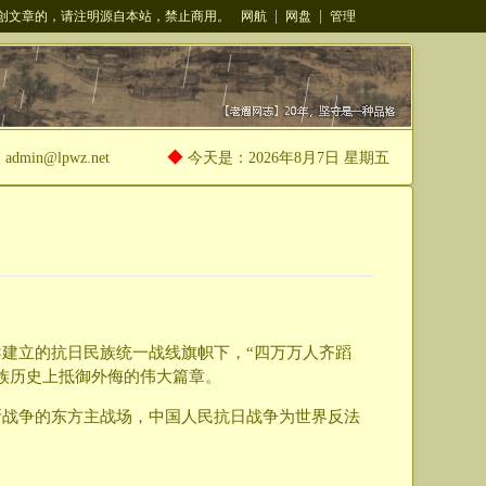
网航
网盘
管理
原创文章的，请注明源自本站，禁止商用。
◆
admin@lpwz.net
今天是：
2026年8月7日 星期五
建立的抗日民族统一战线旗帜下，“四万万人齐蹈
族历史上抵御外侮的伟大篇章。
斯战争的东方主战场，中国人民抗日战争为世界反法