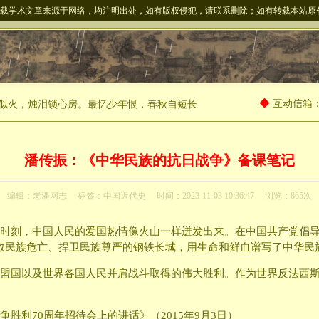
站转载学术文章来源于网络，均注明出处，如有版权侵犯，请联系删除；如有转载本站
◆
互动信箱：
似火，烛泪锁心房。最忆少年恨，春秋自短长
潘传振：《中华民族的抗日战争》备课笔记
编辑：老潘网志
标签：
中国近代史
时间：2023-11-03 10:36:47
浏览：865次
时刻，中国人民的爱国热情像火山一样迸发出来。在中国共产党倡导
救民族危亡、捍卫民族尊严的钢铁长城，用生命和鲜血谱写了中华民
盟国以及世界各国人民并肩战斗取得的伟大胜利。作为世界反法西
胜利70周年招待会上的讲话》（2015年9月3日）