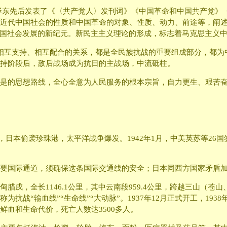
，毛泽东先后发表了《〈共产党人〉发刊词》《中国革命和中国共产党
近代中国社会的性质和中国革命的对象、性质、动力、前途等，阐
中国社会发展的新纪元。新民主主义理论的形成，标志着马克思主义
相互支持、相互配合的关系，都是全民族抗战的重要组成部分，都为
持阶段后，敌后战场成为抗日的主战场，中流砥柱。
是的思想路线，全心全意为人民服务的根本宗旨，自力更生、艰苦
2月，日本偷袭珍珠港，太平洋战争爆发。1942年1月，中美英苏等2
要国际通道，须确保这条国际交通线的安全；日本同西方国家矛盾
腊戌，全长1146.1公里，其中云南段959.4公里，跨越三山（
抗战“输血线”“生命线”“大动脉”。1937年12月正式开工，193
血和生命代价，死亡人数达3500多人。