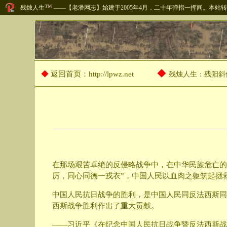
™
残烛人生
——【老潘网志】始建于2005年4月，二十年弹指一挥间。本
◆
◆
返回首页：http://lpwz.net
残烛人生：残阳斜
在那场艰苦卓绝的反侵略战争中，在中华民族危亡的
厉，同心同德一戎衣”，中国人民以血肉之躯筑起拯
中国人民抗日战争的胜利，是中国人民同反法西斯同
西斯战争胜利作出了重大贡献。
——习近平《在纪念中国人民抗日战争暨反法西斯战争