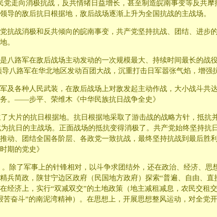
民党走向消极抗战，反共情绪日益增长，甚至制造皖南事变等反共摩
领导的敌后抗日根据地，敌后战场逐渐上升为全国抗战的主战场。
党抗战消极和反共倾向的皖南事变，共产党坚持抗战、团结、进步
地。
是八路军在敌后战场主动发动的一次规模最大、持续时间最长的战役
彭德怀领导八路军在华北地区发动百团大战，沉重打击日军嚣张气焰，增
及各种人民武装，在敌后战场上对敌发起主动作战，大小战斗共达12
务。——步平、荣维木《中华民族抗日战争全史》
建立了大片的抗日根据地。抗日根据地采取了游击战的战略方针，抵抗
争成为抗日的主战场。正面战场的抵抗变得消极了。共产党始终坚持抗
推动、团结全国各阶层、各政党一致抗战，最终坚持抗战到最后胜
时期的党史》
2年）。除了军事上的针锋相对，以斗争求团结外，还在政治、经济、
精兵简政，陕甘宁边区政府（民国地方政府）探索“普遍、自由、直接
在经济上，实行“双减双交”的土地政策（地主减租减息，农民交租
艰苦奋斗”的南泥湾精神）。在思想上，开展思想整风运动，对全党