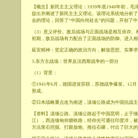
【概念】新民主主义理论：1939年底1940年初
提出并阐述了新民主主义理论。该理论系统地分析了
会的理论，回答了“中国向何处去”的问题，开创了
（3）意义评价。敌后战场与正面战场是相互依存、
初期，敌后战场有力配合了正面战场的防御。进入相
延安精神：坚定正确的政治方向，解放思想、实事求
3.东方主战场：世界反法西斯战争的一部分
（1）背景：
①1941年6月，德国进攻苏联，苏德战争爆发。1
形成。
②日本战略重点改为南进，滇缅公路成为中国抗战主
【资料】滇缅公路。滇缅公路起于中国昆明，止于缅甸
江），西连缅甸仰腊铁路，经仰光可通往印度洋，被称为
方法凿石挖掘、打眼放炮、推拉石碾，付出了巨大的鲜