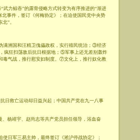
“武力鲸吞”的露骨侵略方式转变为有序推进的“渐进
件、张北事件，签订《何梅协定》；在迫使国民党中央势
东北”。
植伪满洲国和汪精卫傀儡政权，实行殖民统治；③经济
动”，疯狂扫荡敌后抗日根据地；⑤军事上还无差别轰炸
和毒气战，推行慰安妇制度。⑦文化上，推行奴化教
众抗日救亡运动却日益兴起；中国共产党在九一八事
赵一曼、杨靖宇、赵尚志等共产党员担任领导，浴血奋
，迫使日军三易主帅，最终签订《淞沪停战协定》；