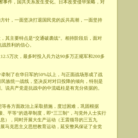
擦事件，国共关系发生变化。日本改变侵华策略，对
的方针，一面坚决打退国民党的反共高潮，一面坚持
，其主要特点是“交通破袭战”。相持阶段后，面对
强抗战胜利的信心。
.5万次，最多时投入兵力达90多万正规军和200多
并牵制了在华日军的50%以上，与正面战场形成了战
日民族统一战线，坚决反对对日投降的倾向，特别是
利。说共产党是抗战中的中流砥柱是有充分依据的。
思想等各方面政治上采取措施，度过困难，巩固根据
、平等”的选举制度，即“三三制”，与党外人士实行
交息），同时开展大生产运动（王震领导的三五九
开展马克思主义思想教育运动，延安整风保证了全党