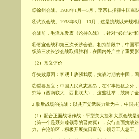
③徐州会战。1938年1月—5月，李宗仁指挥中国
④武汉会战。1938年6月—10月，这是抗战以来
会战前，毛泽东发表《论持久战》，针对“必亡论”
⑤枣宜会战和第三次长沙会战。相持阶段中，中国军队
织第三次长沙会战取得胜利，在国内外产生了重要影
（2）意义评价
①失败原因：客观上敌强我弱，抗战时期的中国，国
②重要意义：中国人民意志高昂，在军事抵抗之外，
究等（西南联大，西北联大）。这些壮举，鼓舞了全
2.敌后战场的抗战：以共产党武装力量为主，中国
（1）配合正面战场作战：平型关大捷和太原会战是
（第一个是聂荣臻领导的晋察冀），实行全面抗战路
力。在沦陷区，积极开展抗日宣传，领导工人怠工、