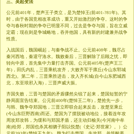
三、吴起变法
公元前401年，楚声王子类立，是为楚悼王(前401-?81年)。其
时，由于各国竞相改革成功，重又开始激烈的争夺。这时的争
夺与春秋时期的争夺已明显不同，过去是争夺与国，旨在立威
定霸；现在则是争城略地，吞并他国，具有新的封建兼并战争
性质。
入战国后，魏国崛起，与秦争战不止。公元前408年，魏尽占
秦河西地，秦退守洛水。魏败秦后，三晋解除了后顾之忧，即
转向中原，首先集中力量打击齐国。公元前405年(楚声王三
年)，田氏内乱，三晋乘机攻齐，大败齐军于廪丘(今山东郓城
西北)。第二年，三晋乘胜进击，攻入齐长城(自今山东肥城西
北，东至琅邪入海)，三晋声威大振。
齐国失败，三晋与楚国的矛盾骤然尖锐了起来，楚国短暂的宁
静局面宣告结束。公元前400年(楚悼王二年)，楚抢先一步，
与韩、魏争夺郑国地，三晋立即联合起来反击，攻楚至乘丘
(今山东巨野西南)而还。楚国为了摆脱被动地位，接着连年攻
周攻郑攻韩，为缓和与郑国矛盾，还主动归榆关(今河南中牟
南)给郑，郑国也杀其相驷子阳以悦楚(《史记·郑世家》。）公
元前393年(楚悼王九年)，魏为打击楚国，先攻郑，并筑酸枣