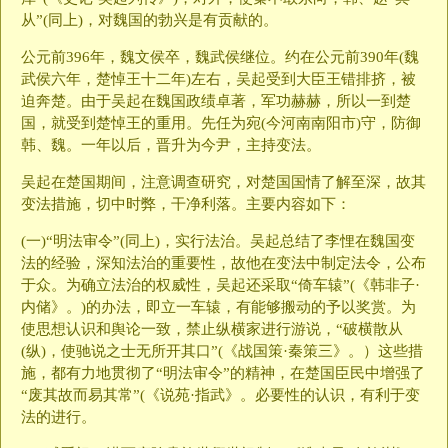
从”(同上)，对魏国的勃兴是有贡献的。
公元前396年，魏文侯卒，魏武侯继位。约在公元前390年(魏
武侯六年，楚悼王十二年)左右，吴起受到大臣王错排挤，被
迫奔楚。由于吴起在魏国政绩卓著，军功赫赫，所以一到楚
国，就受到楚悼王的重用。先任为宛(今河南南阳市)守，防御
韩、魏。一年以后，晋升为今尹，主持变法。
吴起在楚国期间，注意调查研究，对楚国国情了解至深，故其
变法措施，切中时弊，干净利落。主要内容如下：
(一)“明法审令”(同上)，实行法治。吴起总结了李悝在魏国变
法的经验，深知法治的重要性，故他在变法中制定法令，公布
于众。为确立法治的权威性，吴起还采取“倚车辕”(《韩非子·
内储》。)的办法，即立一车辕，有能够搬动的予以奖赏。为
使思想认识和舆论一致，禁止纵横家进行游说，“破横散从
(纵)，使驰说之士无所开其口”(《战国策·秦策三》。）这些措
施，都有力地贯彻了“明法审令”的精神，在楚国臣民中增强了
“废其故而易其常”(《说苑·指武》。必要性的认识，有利于变
法的进行。