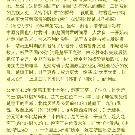
地。显然，这是楚国固有的“封邑”占有形式的继续。二是被封
的贵族大吏，又给予以“君”的爵号，“很明显，封君是一种特
殊的更为尊荣高贵的爵称”(何浩《战国时期楚封君初探》
(《历史研究》1984年第5期)。当然，封君并非楚国所独有，
中原各国也行封君制，但楚国封君时间早、人数多，一开始就
对楚国的政局，带来不利的影响。见于古文献与考古发掘资
料，楚惠王时期的封君除了析君外，还有鲁阳文君、阳城君等
数人。析君子国(公孙宁)是楚平王之孙，白公胜夺权失败后就
担任了令尹。令尹而被封为“君”，使令尹的权势更加膨胀，经
济实力更加雄厚，无疑有碍于楚国政治的稳定和社会经济的发
展。楚悼王时，封君更多，权力更大，终演成“大臣太重，封
君太众”、“上逼主而下虐民”(《韩非子·和氏》。)的局面。
公元前432年(楚惠王五十七年)，楚惠王卒，子仲立，是为楚
简王(前431椙?08年)。楚简王在位二十四年，除了即位初凭借
楚惠王的声威，北伐灭莒及公元前413年(楚简王十九年)伐
魏、攻至上洛(《竹书纪年》。)(今陕西洛南)外，别无建树。
公元前408年(楚简王二十四年)，楚简王卒，子当立，是为楚
声王(前407椙?02年)。楚声王在位仅六年，即为“盗”所杀(《史
记·楚世家》。）一个国王为“盗”所杀，这在楚国历史上是唯