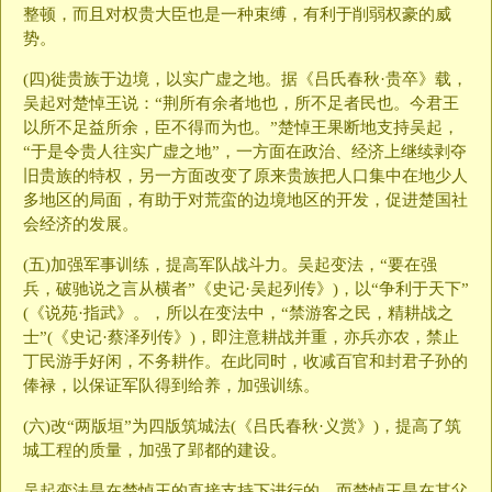
整顿，而且对权贵大臣也是一种束缚，有利于削弱权豪的威
势。
(四)徙贵族于边境，以实广虚之地。据《吕氏春秋·贵卒》载，
吴起对楚悼王说：“荆所有余者地也，所不足者民也。今君王
以所不足益所余，臣不得而为也。”楚悼王果断地支持吴起，
“于是令贵人往实广虚之地”，一方面在政治、经济上继续剥夺
旧贵族的特权，另一方面改变了原来贵族把人口集中在地少人
多地区的局面，有助于对荒蛮的边境地区的开发，促进楚国社
会经济的发展。
(五)加强军事训练，提高军队战斗力。吴起变法，“要在强
兵，破驰说之言从横者”《史记·吴起列传》)，以“争利于天下”
(《说苑·指武》。，所以在变法中，“禁游客之民，精耕战之
士”(《史记·蔡泽列传》)，即注意耕战并重，亦兵亦农，禁止
丁民游手好闲，不务耕作。在此同时，收减百官和封君子孙的
俸禄，以保证军队得到给养，加强训练。
(六)改“两版垣”为四版筑城法(《吕氏春秋·义赏》)，提高了筑
城工程的质量，加强了郢都的建设。
吴起变法是在楚悼王的直接支持下进行的，而楚悼王是在其父