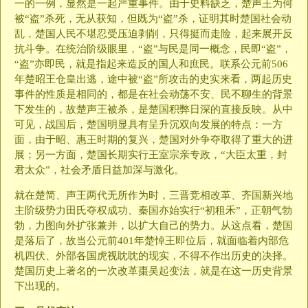
一的一例，显然是一起严重事件。由于史料缺乏，楚声王为何
被“盗”杀死，无从获知，但既为“盗”杀，证明其时楚国社会动
乱，楚国人民不堪忍受压迫剥削，只得挺而走险，起来展开反
抗斗争。在统治阶级眼里，“盗”与民是同一概念，民即“盗”，
“盗”亦即民，就是指起来造反的国人和庶民。联系公元前506
年楚昭王仓皇出逃，途中被“盗”所攻击的史实来看，两起历史
事件的性质是相同的，都是在社会动荡不安、民不聊生的背景
下发生的，故楚声王被杀，是楚国积弊日深的直接反映。从中
可见，战国后，楚国明显具有呈升沉双向发展的特点：一方
面，由于昭、惠王时期的复兴，楚国对外争夺取得了重大的进
展；另一方面，楚国长期实行王室宗亲专政，“大臣太重，封
君太众”，社会矛盾日益加深与激化。
就在楚简、声王两代无所作为时，三晋竞相改革、齐国新兴地
主阶级势力田氏夺权成功、秦国亦始实行“初租禾”，正朝气勃
勃，力图向外扩张兼并，以扩大自己的势力。从这点看，楚国
是落后了，故当公元前401年楚悼王即位后，就面临着内部危
机四伏、外部各国虎视眈眈的现实，不得不作出历史的决择。
楚国历史上著名的一次改革棗吴起变法，就是在这一历史背景
下出现的。