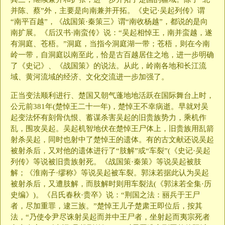
并陈、蔡”外，主要是向南兼并开拓。《史记·吴起列传》谓
“南平百越”，《战国策·秦策三》谓“南收杨越”，都说的是向
南扩展。《后汉书·南蛮传》说：“吴起相悼王，南并蛮越，遂
有洞庭、苍梧。”洞庭，当指今洞庭湖一带；苍梧，则在今南
岭一带，自洞庭以南至此，恰是古百越居住之地，进一步明确
了《史记》、《战国策》的说法。从此，岭南各地和长江流
域、黄河流域的经济、文化交流进一步加强了。
正当变法顺利进行、楚国又朝气蓬地地活跃在国际舞台上时，
公元前381年(楚悼王二十一年)，楚悼王不幸病逝。早就对吴
起变法怀有刻骨仇恨、蓄谋杀害吴起的旧贵族势力，乘机作
乱，围攻吴起。吴起机智地伏在楚悼王尸体上，旧贵族用乱箭
射杀吴起，同时也射中了楚悼王的遗体。有的古文献还说吴起
被射杀后，又对他的遗体进行了“肢解”或“车裂”(《史记·吴起
列传》等说被旧贵族射死。《战国策·秦策》等说吴起被肢
解；《淮南子·缪称》等说吴起被车裂。郭沫若据此认为吴起
被射杀后，又遭肢解，而肢解时则用车裂法(《郭沫若全集·历
史编》)。《吕氏春秋·贵卒》说：“荆国之法：丽兵于王尸
者，尽加重罪，逮三族。”楚悼王儿子楚肃王即位后，按其
法，“乃使令尹尽诛射吴起而并中王尸者，坐射起而夷宗死者