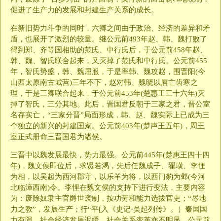
促进了生产力的发展和封建生产关系的成长。
在新旧势力斗争的同时，六卿之间由于政治、经济的差异和矛
盾，也展开了激烈的较量。继公元前493年赵、韩、魏打败了
得到郑、齐等国相助的范氏、中行氏后，于公元前458年赵、
韩、魏、智氏联合起来，又灭掉了范氏和中行氏。公元前455
年，智氏势盛，韩、魏屈服，于是率韩、魏攻赵，围晋阳(今
山西太原南古城营)三年不下，赵对韩、魏晓以唇亡齿寒之
理，于是三卿联合起来，于公元前453年(楚惠王三十六年)灭
掉了智氏，三分其地。此后，晋国君反朝于三家之君，晋公室
名存实亡，“三家分晋”局面形成，韩、赵、魏实际上已成为三
个独立的新兴的封建国家。公元前403年(楚声王五年)，周王
室正式册命三晋国君为诸侯。
三晋中以魏发展最快，势力最强。公元前445年(楚惠王四十四
年)，魏文侯即位后，求贤若渴，先后任魏成子、翟璜、李悝
为相，以吴起为西河郡守，以乐羊为将，以西门豹为邺(今河
北临漳西南)令。李悝在魏文侯的支持下进行变法，主要内容
为：废除奴隶主官爵世袭制，按功劳和能力选拔官吏；“尽地
力之教”，发展生产；行“平[入《史记·吴起列传》。）秦国国
力有限，社会经济发展迟缓，社会关系变革亦不明显。公元前