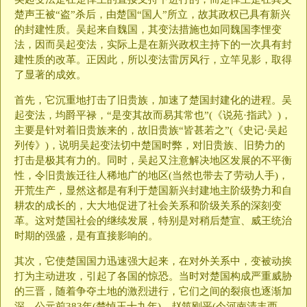
楚声王被“盗”杀后，由楚国“国人”所立，故其政权已具有新兴
的封建性质。吴起来自魏国，其变法措施也如同魏国李悝变
法，因而吴起变法，实际上是在新兴政权主持下的一次具有封
建性质的改革。正因此，所以变法雷厉风行，立竿见影，取得
了显著的成效。
首先，它沉重地打击了旧贵族，加速了楚国封建化的进程。吴
起变法，均爵平禄，“是变其故而易其常也”(《说苑·指武》)，
主要是针对着旧贵族来的，故旧贵族“皆甚若之”(《史记·吴起
列传》)，说明吴起变法切中楚国时弊，对旧贵族、旧势力的
打击是极其有力的。同时，吴起又注意解决地区发展的不平衡
性，令旧贵族迁往人稀地广的地区(当然也带去了劳动人手)，
开荒生产，显然这都是有利于楚国新兴封建地主阶级势力和自
耕农的成长的，大大地促进了社会关系和阶级关系的深刻变
革。这对楚国社会的继续发展，特别是对稍后楚宣、威王统治
时期的强盛，是有直接影响的。
其次，它使楚国国力迅速强大起来，在对外关系中，变被动挨
打为主动进攻，引起了各国的惊恐。当时对楚国构成严重威胁
的三晋，随着争夺土地的激烈进行，它们之间的裂痕也逐渐加
深。公元前383年(楚悼王十九年)，赵筑刚平(今河南清丰西