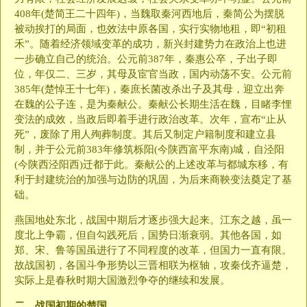
408年(楚简王二十四年)，当魏取秦河西地后，秦简公为摆脱
被动挨打的局面，也效法中原各国，实行实物地租，即“初租
禾”。随着经济领域变革的成功，新兴封建势力在政治上也进
一步确立自己的统治。公元前387年，秦惠公卒，子出子即
位，年仅二、三岁，其母及宦官当政，国内动荡不安。公元前
385年(楚悼王十七年)，秦庶长菌改杀出子及其母，迎立出奔
在魏的公子连，是为秦献公。秦献公长期生活在魏，目睹李悝
变法的成效，当政后即着手进行政治改革。次年，宣布“止从
死”，废除了用人殉葬制度。其后又制定户籍制度和建立县
制，并于公元前383年修筑栎阳(今陕西富平东南)城，自泾阳
(今陕西泾阳西)迁都于此。秦献公的上述改革与都城东移，有
利于封建统治的加强与边防的巩固，为后来商鞅变法奠定了基
础。
燕国地处东北，战国中期后才逐步强大起来。江东之越，虽一
度北上争霸，但自勾践死后，国势日渐衰弱。其他各国，如
郑、宋、鲁等国虽进行了不同程度的改革，但国力一直有限。
故战国初，各国斗争形势以三晋相联为枢轴，攻秦伐齐逼楚，
实际上是春秋时期大国激烈争夺的继续和发展。
二、战国初期的楚国