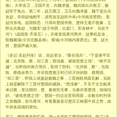
南)，大举攻卫，卫国不支，向魏求援。魏武侯出兵救卫，败
赵军于兔台。第二年，赵又围卫，卫又向魏求援，魏于是出兵
攻赵，夺得赵地刚平，进而攻至赵邑中牟(今河南灵壁西)，取
赵河东地。赵国惊恐，只得向楚国求救。楚悼王毫不犹豫，立
即出兵救赵，与魏军“战于州西，出梁门，军舍林中，马饮于
河”(《战国策·齐策五》)，兵锋直抵黄河两岸。赵乘机反攻，
取魏棘蒲(今河北魏县南)、黄城(今河南内黄西北)。楚、赵大
胜，楚国声威大振。
《史记·吴起列传》说，吴起变法，“要在强兵”，“于是南平百
越；北并陈、蔡，却三晋；西伐秦。诸侯患楚之强”。“南平百
越”，当即指对南方用兵，取得了胜利。“北并陈，蔡”，当指
陈、蔡残余势力，并非指楚惠王时已经灭掉的陈、蔡两国。
“却三晋”，即指上述援赵败魏之事，三晋相联局面瓦解，实际
上就是解除了三晋对楚国的威胁。“西伐秦”，不见于古文献具
体记载，变法期间，楚、秦相安无事，当秦亦畏楚强，续续结
好。“诸侯患楚之强”，楚国一扫过去贫弱局面，击败当时列强
之首魏国，饮马黄河，有复重振昔日楚庄王称霸中原之势，故
中原各国感到害怕。
其三，继续兼并和扩张，进一步开拓了楚国的疆域。除了“北