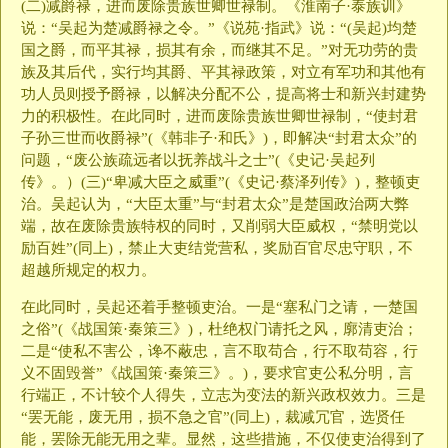
(二)减爵禄，进而废除贵族世卿世禄制。《淮南子·泰族训》
说：“吴起为楚减爵禄之令。”《说苑·指武》说：“(吴起)均楚
国之爵，而平其禄，损其有余，而继其不足。”对无功劳的贵
族及其后代，实行均其爵、平其禄政策，对立有军功和其他有
功人员则授予爵禄，以解决分配不公，提高将士和新兴封建势
力的积极性。在此同时，进而废除贵族世卿世禄制，“使封君
子孙三世而收爵禄”(《韩非子·和氏》)，即解决“封君太众”的
问题，“废公族疏远者以抚养战斗之士”(《史记·吴起列
传》。）(三)“卑减大臣之威重”(《史记·蔡泽列传》)，整顿吏
治。吴起认为，“大臣太重”与“封君太众”是楚国政治两大弊
端，故在废除贵族特权的同时，又削弱大臣威权，“禁明党以
励百姓”(同上)，禁止大吏结党营私，奖励百官尽忠守职，不
超越所规定的权力。
在此同时，吴起还着手整顿吏治。一是“塞私门之请，一楚国
之俗”(《战国策·秦策三》)，杜绝权门请托之风，廓清吏治；
二是“使私不害公，谗不蔽忠，言不取苟合，行不取苟容，行
义不固毁誉”《战国策·秦策三》。)，要求官吏公私分明，言
行端正，不计较个人得失，立志为变法的新兴政权效力。三是
“罢无能，废无用，损不急之官”(同上)，裁减冗官，选贤任
能，罢除无能无用之辈。显然，这些措施，不仅使吏治得到了