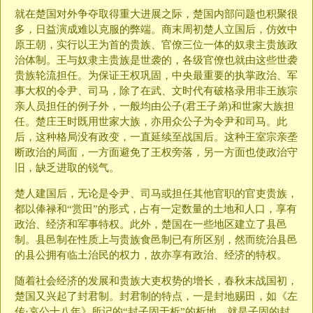
就在楚国对外争夺取得重大进展之际，楚国内部问题也积聚很
多，日益演成难以克服的弊端。商末周初楚人立国后，仿效中
原王朝，实行以王为首的贵族、官僚三位一体的奴隶主贵族政
治体制。王与奴隶主贵族是世袭的，各级官僚也就由这些世袭
贵族轮流担任。为保证王权巩固，中央最重要的执掌政治、军
事大权的令尹、司马，除了在武、文时代有破格录用非王族宗
亲人员担任的例子外，一般均由公子(君王子弟)和世家大族担
任。楚庄王时既用世家大族，亦用众公子为令尹和司马。此
后，这种格局没有政变，一直延续至战国后。这种王室宗亲垄
断政治的局面，一方面避免了王权旁落，另一方面也使政治守
旧，缺乏进取的锐气。
楚人建国后，无论是令尹、司马或担任其他官职的官吏贵族，
都以俸禄和“赏田”的形式，占有一定数量的土地和人口，享有
政治、经济和军事特权。此外，楚国在一些地区建立了县邑
制。县邑制在性质上与贵族食邑制已有所区别，然而统治县邑
的县公拥有临土治民的权力，故亦享有政治、经济的特权。
随着社会经济的发展和贵族大吏权势的增长，春秋末战国初，
楚国又兴起了封君制。封君制的特点，一是封地赐田，如《左
传·哀公十八年》所记的“封子固于析”的析地，就是子固的封