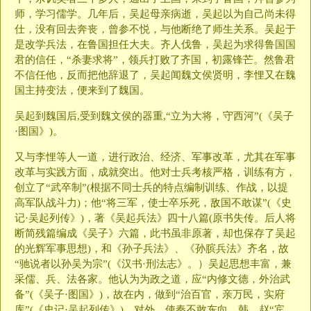
师，学习儒学。几年后，吴起母亲病逝，吴起以为自己尚未得
仕，没有回去奔丧，曾参不悦，与他断绝了师生关系。吴起于
是改学兵法，在鲁国担任大夫。齐人伐鲁，吴起为求得鲁国国
君的信任，“杀妻求将”，领兵打败了齐国，初露锋芒。然鲁君
不信任他，反而把他辞退了，吴起闻魏文侯贤明，李悝又在魏
国主持变法，便来到了魏国。
吴起到魏国后,受到魏文侯的器重,“立为大将，守西河”(《吴子
·图国》)。
又与李悝等人一道，进行政治、经济、军事改革，尤其在军事
改革与实践方面，成就突出。他对士兵考核严格，训练有方，
创立了“武卒制”(根据不同士兵的特点编制训练、作战，以提
高军队战斗力)；他“将三军，使士卒乐死，敌国不敢谋”(《史
记·吴起列传》)，著《吴起兵法》四十八篇(原书失传。后人将
断简残篇编成《吴子》六篇，此书虽非原著，却也保存了吴起
的光辉军事思想)，和《孙子兵法》、《孙膑兵法》齐名，故
“驰说者以孙吴为宗”(《汉书·刑法志》。）吴起思想丰富，兼
采儒、兵、法各家。他认为为政之道，应“内修文德，外治武
备”(《吴子·图国》)，故在内，做到“治百官，亲万民，实府
库”(《史记·吴起列传》)，对外，使秦不敢东向，韩、赵“宾