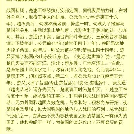
战国初期，楚惠王继续执行安邦定国、伺机发展的方针，在对
外争夺中，取得了重大的进展。公元前473年(楚惠王十六
年)，越灭吴后，勾践称霸诸侯，势盛一时。勾践为了缓解与
楚国的关系，主动以淮上地与楚，此则有利于楚国的进一步东
向。其后，楚通好于秦，当晋内部斗争激烈、三家分晋和越国
渐走下坡路时，公元前447年(楚惠王四十二年)，楚即迅速地
灭掉了蔡国。两年后，即公元前445年(楚惠王四十四年)，楚
又灭掉了杞国(今山东安丘东北)。《史记·楚世家》说：“是时
越已灭吴而不能正江、淮北；楚东侵，广地至泗上。”自此，
楚东拓疆土至泗水之上，尽有江淮以北之地。公元前432年，
楚惠王卒，但国威不减，第二年，即公元前431年(楚简王元
年)，楚又灭掉了莒国(今山东莒县)(《史记·楚世家》。蒙文通
《越史丛考》谓齐先灭莒，楚顷襄王时为楚所灭。）楚惠王在
位五十七年，继承楚昭王事业，利用春秋末战国初各国内部变
动、无力外顾和越国衰败之机，与秦和好，积极向东开拓，使
楚国重又复强，以大国强国的地位步入战国的行列，成为战国
“七雄”之一。楚惠王不失为春秋战国之际的楚国又一有作为的
国君，他和楚昭王一样，为楚国的复苏作出了不可磨灭的贡
献。