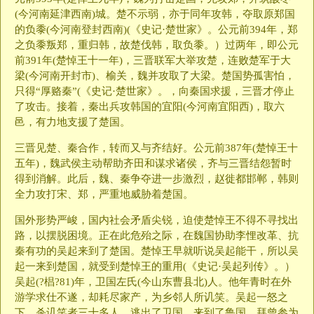
(今河南延津西南)城。楚不示弱，亦于同年攻韩，夺取原郑国
的负黍(今河南登封西南)(《史记·楚世家》。公元前394年，郑
之负黍叛郑，重归韩，故楚伐韩，取负黍。）过两年，即公元
前391年(楚悼王十一年)，三晋联军大举攻楚，连败楚军于大
梁(今河南开封市)、榆关，魏并攻取了大梁。楚国势孤害怕，
只得“厚赂秦”(《史记·楚世家》。，向秦国求援，三晋才停止
了攻击。接着，秦出兵攻韩国的宜阳(今河南宜阳西)，取六
邑，有力地支援了楚国。
三晋见楚、秦合作，转而又与齐结好。公元前387年(楚悼王十
五年)，魏武侯主动帮助齐田和谋求诸侯，齐与三晋结怨暂时
得到消解。此后，魏、秦争夺进一步激烈，赵徙都邯郸，韩则
全力攻打宋、郑，严重地威胁着楚国。
国外形势严峻，国内社会矛盾尖锐，迫使楚悼王不得不寻找出
路，以摆脱困境。正在此危殆之际，在魏国协助李悝改革、抗
秦有功的吴起来到了楚国。楚悼王早就听说吴起能干，所以吴
起一来到楚国，就受到楚悼王的重用(《史记·吴起列传》。）
吴起(?椙?81)年，卫国左氏(今山东曹县北)人。他年青时在外
游学求仕不遂，却耗尽家产，为乡邻人所讥笑。吴起一怒之
下，杀讥笑者三十多人，逃出了卫国，来到了鲁国，拜曾参为