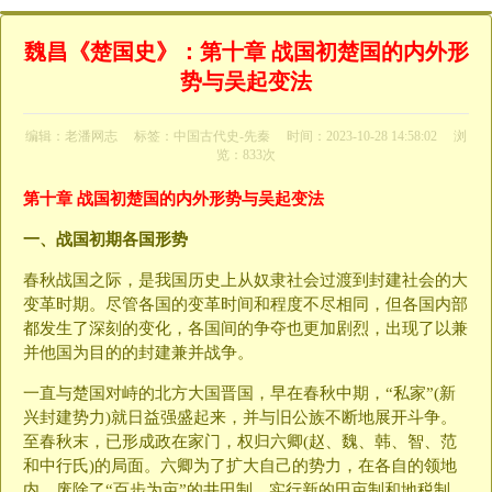
魏昌《楚国史》：第十章 战国初楚国的内外形
势与吴起变法
编辑：老潘网志
标签：
中国古代史-先秦
时间：2023-10-28 14:58:02
浏
览：833次
第十章 战国初楚国的内外形势与吴起变法
一、战国初期各国形势
春秋战国之际，是我国历史上从奴隶社会过渡到封建社会的大
变革时期。尽管各国的变革时间和程度不尽相同，但各国内部
都发生了深刻的变化，各国间的争夺也更加剧烈，出现了以兼
并他国为目的的封建兼并战争。
一直与楚国对峙的北方大国晋国，早在春秋中期，“私家”(新
兴封建势力)就日益强盛起来，并与旧公族不断地展开斗争。
至春秋末，已形成政在家门，权归六卿(赵、魏、韩、智、范
和中行氏)的局面。六卿为了扩大自己的势力，在各自的领地
内，废除了“百步为亩”的井田制，实行新的田亩制和地税制，